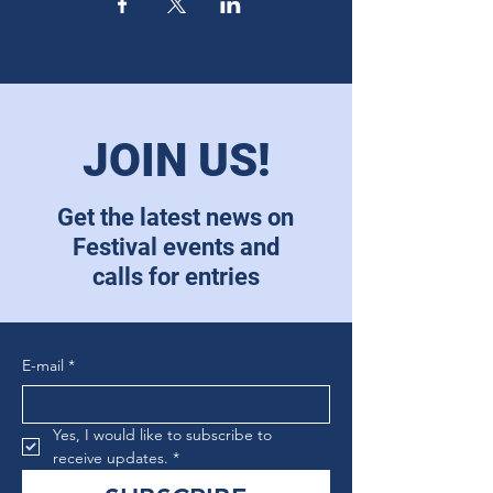
JOIN US!
Get the latest news on
Festival events and
calls for entries
E-mail
*
Yes, I would like to subscribe to 
receive updates.
*